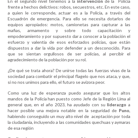
En el segundo nivel tenemos a la
intervención
de la
Policía
frente a hechos delictivos: robos, secuestros, etc. En este caso,
a quien le corresponde, actuar es a la Policía, a través del
Escuadrón de emergencia. Para ello se necesita dotarlos de
equipos apropiados: motos, camionetas para capturar a las
mafias, armamento y sobre todo capacitación y
empoderamiento y por supuesto dar a conocer a la población el
esfuerzo y valentía de esos esforzados policías, que están
dispuestos a dar la vida por defender a un desconocido. Para
que se sientan orgullosos de ser policías, al percibir el
agradecimiento de la población por su rol.
¿De qué se trata ahora? De unirse todas las fuerzas vivas de la
sociedad para combatir el principal flagelo que nos ataca, y que,
si no nos unimos para ello, el futuro se avizora peor.
Como una luz de esperanza puedo asegurar que los altos
mandos de la Policía han puesto como Jefe de la Región Lima al
general que, en el año 2023, ha ayudado con su
liderazgo
a
hacer posible una mejora notable en la seguridad de
Puno
,
habiendo conseguido un muy alto nivel de
aceptación por toda
la ciudadanía, incluyendo a las comunidades quechuas y aymaras
de esa región